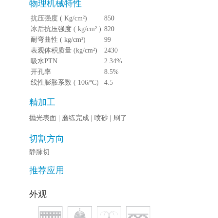
物理机械特性
抗压强度 ( Kg/cm²)
850
冰后抗压强度 ( kg/cm² )
820
耐弯曲性 ( kg/cm²)
99
表观体积质量 (kg/cm²)
2430
吸水PTN
2.34%
开孔率
8.5%
线性膨胀系数 ( 106/ºC)
4.5
精加工
抛光表面
磨练完成
喷砂
刷了
切割方向
静脉切
推荐应用
外观