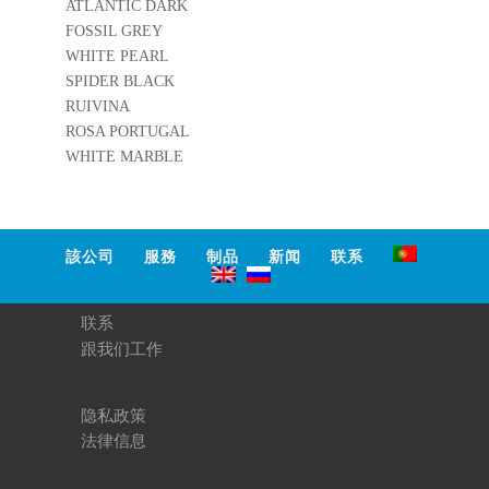
ATLANTIC DARK
FOSSIL GREY
WHITE PEARL
SPIDER BLACK
RUIVINA
ROSA PORTUGAL
https://www
.mocastone.
WHITE MARBLE
pt/zh-
hans/project
/moca-
tabac-
%E7%9F%
B3%E7%8
該公司
服務
制品
新闻
联系
1%B0%E7
%9F%B3%
E7%B1%B
联系
3%E9%BB
%84%E8%
跟我们工作
89%B2-
%E7%9F%
B3%E8%9
1%A1%E8
隐私政策
%90%84%
法律信息
E7%89%99
">