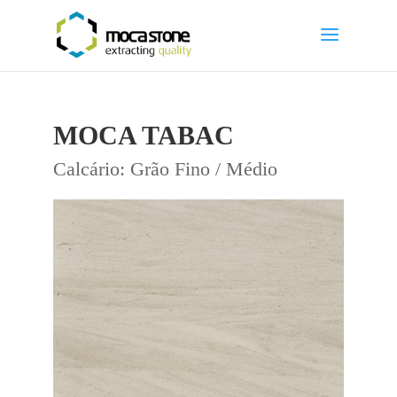
MOCA TABAC
Calcário: Grão Fino / Médio