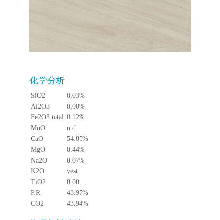
化学分析
SiO2
0,03%
Al2O3
0,00%
Fe2O3 total
0.12%
MnO
n.d.
CaO
54.85%
MgO
0.44%
Na2O
0.07%
K2O
vest.
TiO2
0.00
P.R
43.97%
CO2
43.94%