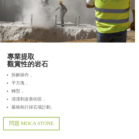
專業提取
觀賞性的岩石
拆解操作，
平方塊，
轉型，
清潔和改善街區，
嚴格執行採石場計劃。
問題 MOCA STONE