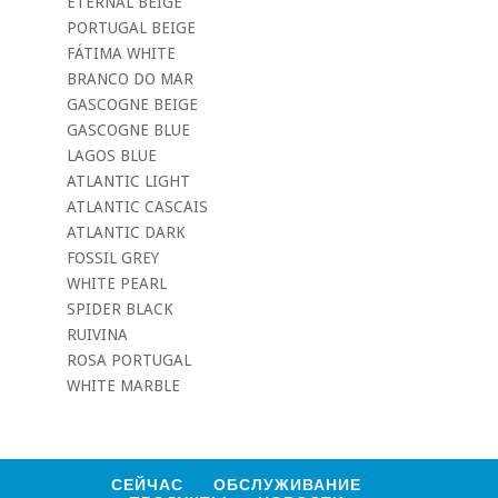
ETERNAL BEIGE
PORTUGAL BEIGE
FÁTIMA WHITE
BRANCO DO MAR
GASCOGNE BEIGE
https://ww
GASCOGNE BLUE
w.mocasto
LAGOS BLUE
ne.pt/ru/p
roject/port
ATLANTIC LIGHT
ugal-
ATLANTIC CASCAIS
beige-
%D0%B8%
ATLANTIC DARK
D0%B7%D
FOSSIL GREY
0%B2%D0
WHITE PEARL
%B5%D1%
81%D1%82
SPIDER BLACK
%D0%BD
RUIVINA
%D1%8F%
D0%BA%D
ROSA PORTUGAL
0%BE%D0
WHITE MARBLE
%B2%D1%
8B%D0%B
9-
%D0%BA%
D1%80%D
0%B5%D0
СЕЙЧАС
ОБСЛУЖИВАНИЕ